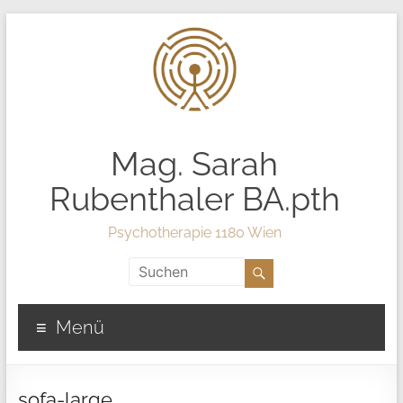
Mag. Sarah
Rubenthaler BA.pth
Psychotherapie 1180 Wien
Menü
sofa-large