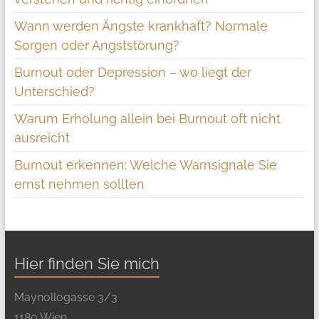
Wann werden Ängste krankhaft? Normale
Sorgen oder Angststörung?
Burnout oder Depression – wo liegt der
Unterschied?
Warum Erholung allein bei Burnout oft nicht
ausreicht
Burnout erkennen: Welche Warnsignale Sie
ernst nehmen sollten
Hier finden Sie mich
Maynollogasse 3/3
1180 Wien