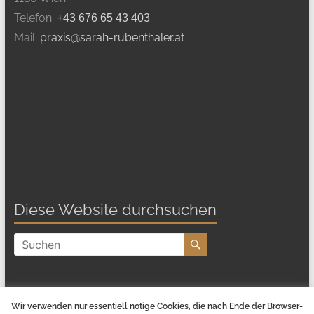
Telefon:
+43 676 65 43 403
Mail:
praxis@sarah-rubenthaler.at
Diese Website durchsuchen
Wir verwenden nur essentiell nötige Cookies, die nach Ende der Browser-
© Psychotherapie Wien 1180 - Mag. Sarah Rubenthaler